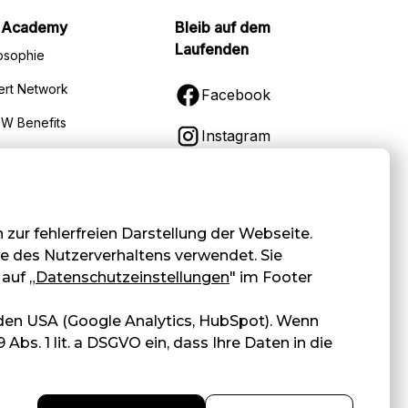
 Academy
Bleib auf dem
Laufenden
osophie
ert Network
Facebook
W Benefits
Instagram
s
LinkedIn
akt
ur fehlerfreien Darstellung der Webseite.
se des Nutzerverhaltens verwendet. Sie
auf „
Datenschutzeinstellungen
" im Footer
en USA (Google Analytics, HubSpot). Wenn
Abs. 1 lit. a DSGVO ein, dass Ihre Daten in die