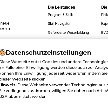
Die Leistungen
Die
Program & Skills
Phil
 neue
Skill Navigator
Exp
den zu
Geförderte Weiterbildung
BVD
Corporate Solutions
FAQ
Inhouse Coaching
Kont
Datenschutzeinstellungen
Diese Webseite nutzt Cookies und andere Technologien z
Im Falle einer Einwilligung werden diese auch zur Analy
können Ihre Einwilligung jederzeit widerrufen, indem Sie 
dieser Webseite klicken.
Hinweis:
Diese Webseite verwendet Technologien aus d
Sie vorliegend zustimmen, willigen Sie daher nach Art. 49 
USA übermittelt werden.